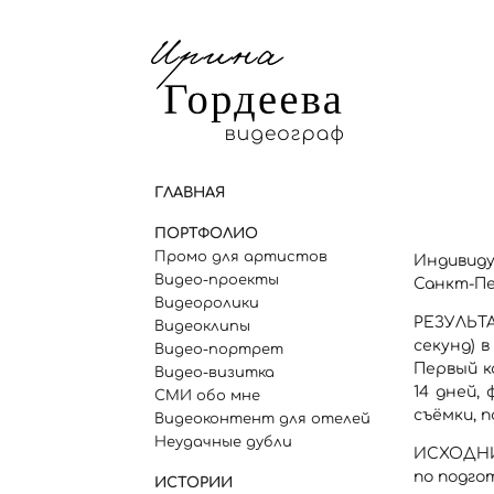
ГЛАВНАЯ
ПОРТФОЛИО
Промо для артистов
Индивид
Видео-проекты
Санкт-Пе
Видеоролики
РЕЗУЛЬТА
Видеоклипы
секунд) 
Видео-портрет
Первый ко
Видео-визитка
14 дней,
СМИ обо мне
съёмки, 
Видеоконтент для отелей
Неудачные дубли
ИСХОДНИК
по подгот
ИСТОРИИ