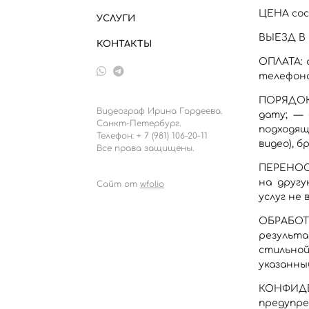
ЦЕНА сост
УСЛУГИ
ВЫЕЗД В 
КОНТАКТЫ
ОПЛАТА: 
телефона
ПОРЯДОК
Видеограф Ирина Гордеева.
дату; — 
Санкт-Петербург.
подходящ
Телефон: + 7 (981) 106-20-11
видео), 
Все права защищены.
ПЕРЕНОС 
на другу
Сайт от
wfolio
услуг не 
ОБРАБОТК
результа
стильно
указанны
КОНФИДЕ
предупре