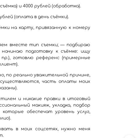
съёмка) и 4000 рублей (обработка).
лей (оплата в день съёмки).
ёмки на карту, привязанную к номеру
яем вместе тип съемки; — подбираю
 начинаю подготовку к съёмке: ищу
 пр.), готовлю референс (примерные
клиент).
, по реально уважительной причине,
осуществляются, часть оплаты моих
казаны).
стилем и никакие правки в итоговый
сиональный макияж, укладка, подбор
которые обеспечат уровень услуг,
лио).
вать в моих соцсетях, нужно меня
т.