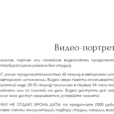
Видео-портре
уальная, парная или семейная видеосъёмка продолжи
тербурга (цена указана без студии).
Т: ролик продолжительностью 60 секунд в авторском испо
в авторском исполнении. Видео сверх пакета оплачиваютс
роткий кадр (10-15 секунд) присылаю в первые 24 часа по
 файлами или со ссылкой на диск. Видео доступны для ск
после чего доступ закрывается, успевайте скачать!
И НЕ ОТДАЮ. БРОНЬ ДАТЫ: по предоплате (1000 рублей
овке съёмки: консультаций, подбору студии, локации, виз