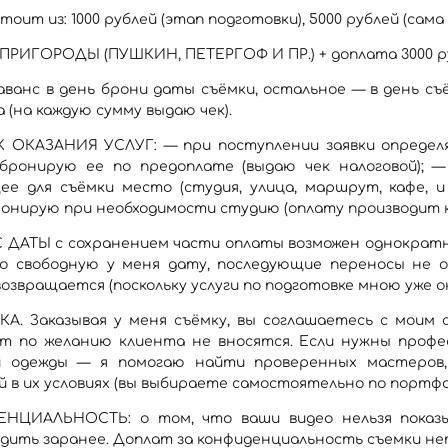
оит из: 1000 рублей (этап подготовки), 5000 рублей (сама 
ПРИГОРОДЫ (ПУШКИН, ПЕТЕРГОФ И ПР.) + доплата 3000 руб
аванс в день брони даты съёмки, остальное — в день съ
 (на каждую сумму выдаю чек).
 ОКАЗАНИЯ УСЛУГ: — при поступлении заявки определ
бронирую ее по предоплате (выдаю чек налоговой); —
ее для съёмки место (студия, улица, маршрут, кафе, и
бронирую при необходимости студию (оплату производит 
ДАТЫ с сохранением части оплаты возможен однократно
ю свободную у меня дату, последующие переносы не 
возвращается (поскольку услуги по подготовке мною уже о
А. Заказывая у меня съёмку, вы соглашаетесь с моим 
т по желанию клиента не вносятся. Если нужны профес
й одежды — я помогаю найти проверенных мастеров, 
й в их условиях (вы выбираете самостоятельно по портфо
НЦИАЛЬНОСТЬ: о том, что ваши видео нельзя показы
дить заранее. Доплат за конфиденциальность съемки не